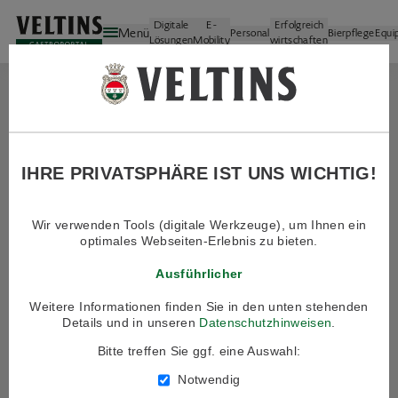
Newsletter
an.
Digitale
E-
Erfolgreich
Menü
Personal
Bierpflege
Equi
Lösungen
Mobility
wirtschaften
Startseite
Anbieter
Konway
GASTRO+
IHRE PRIVATSPHÄRE IST UNS WICHTIG!
Hier können Sie sich anmelden, um auf
exklusiven Inhalte des VELTINS Gastro+ 
zuzugreifen.
Wir verwenden Tools (digitale Werkzeuge), um Ihnen ein
optimales Webseiten-Erlebnis zu bieten.
Bei Fragen wenden Sie sich gerne an un
Kundenservice!
Ausführlicher
Weitere Informationen finden Sie in den unten stehenden
Kundennummer / E-Mail-Adresse
Details und in unseren
Datenschutzhinweisen
.
Passwort
Bitte treffen Sie ggf. eine Auswahl:
Passwort vergessen?
Notwendig