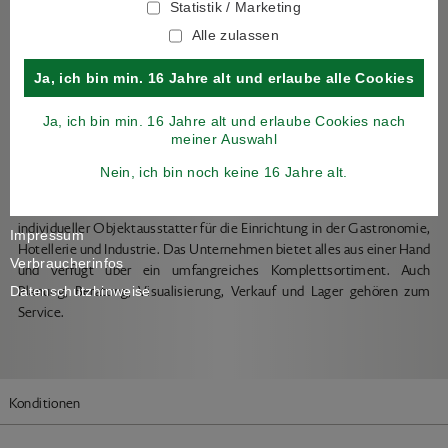
Statistik / Marketing
JETZT ANMELDEN
Alle zulassen
Ja, ich bin min. 16 Jahre alt und erlaube alle Cookies
GASTROAUSSTATTUNG
Ja, ich bin min. 16 Jahre alt und erlaube Cookies nach
meiner Auswahl
KONWAY
Nein, ich bin noch keine 16 Jahre alt.
KONWAY ist ein professioneller Hersteller, Großhandel und
individueller Objektausstatter für die Einrichtung in der Gastronomie,
Impressum
Hotellerie und Industrie. Das Unternehmen bietet alles aus einer Hand
Verbraucherinfos
und verfügt über ein umfangreiches Komplettsortiment. Auch
Planung, Beratung, Visualisierung, Verkauf und Lager gehören zum
Datenschutzhinweise
Service.
Konditionen